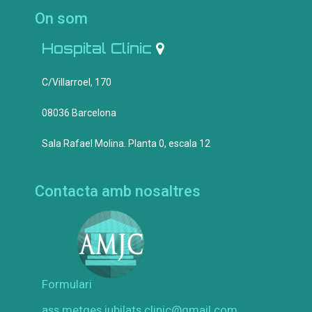
n
On som
t
r
Hospital Clínic
a
d
C/Villarroel, 170
e
s
08036 Barcelona
Sala Rafael Molina. Planta 0, escala 12
Contacta amb nosaltres
Formulari
ass.metges.jubilats.clinic@gmail.com