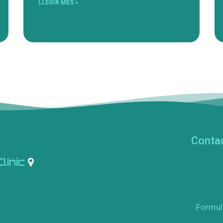
LLEGIR MÉS »
Conta
Clínic
Formul