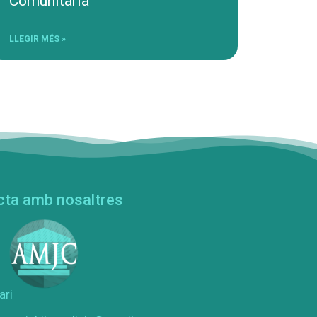
Comunitària
LLEGIR MÉS »
cta amb nosaltres
ari