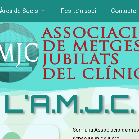
Àrea de Socis
Fes-te’n soci
Contacte
L'A.M.J.C.
Som una Associació de metges
sense ànim de lucre.