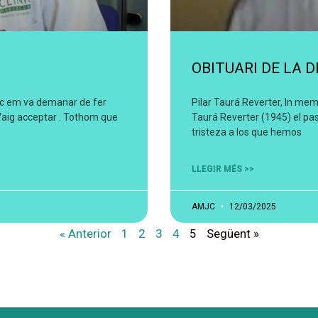
OBITUARI DE LA 
ínic em va demanar de fer
Pilar Taurá Reverter, In mem
 Vaig acceptar . Tothom que
Taurá Reverter (1945) el p
tristeza a los que hemos
LLEGIR MÉS >>
AMJC
12/03/2025
« Anterior
1
2
3
4
5
Següent »