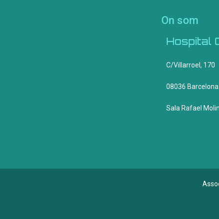
On som
Hospital 
C/Villarroel, 170
08036 Barcelona
Sala Rafael Molin
Assoc