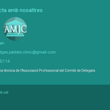
cta amb nosaltres
ari
tges.jubilats.clinic@gmail.com
.57.14
ia tècnica de l’Associació Professional del Comitè de Delegats
b.cat