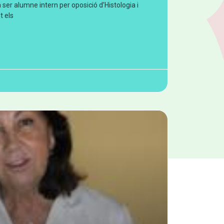
 ser alumne intern per oposició d’Histologia i
t els