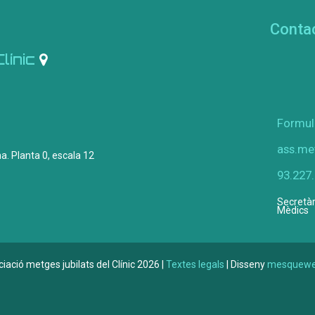
Conta
Clínic
Formul
ass.me
a. Planta 0, escala 12
93.227
Secretàr
Mèdics
iació metges jubilats del Clínic 2026 |
Textes legals
| Disseny
mesquewe