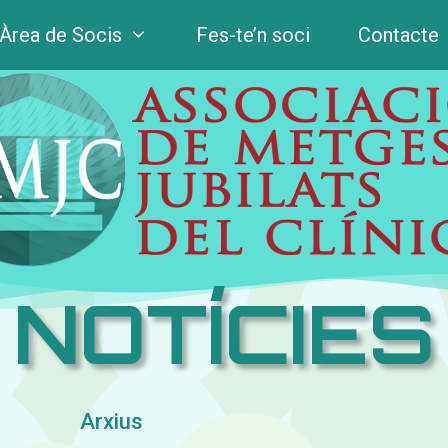
Àrea de Socis
Fes-te’n soci
Contacte
NOTÍCIES
Arxius