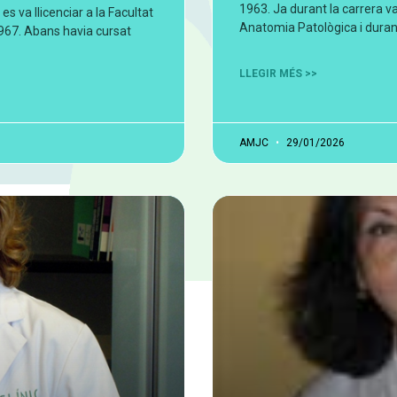
1963. Ja durant la carrera va
 va llicenciar a la Facultat
Anatomia Patològica i duran
967. Abans havia cursat
LLEGIR MÉS >>
AMJC
29/01/2026