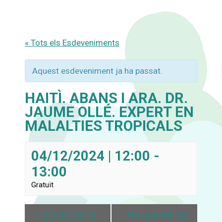
Vés
al
contingut
« Tots els Esdeveniments
Aquest esdeveniment ja ha passat.
HAITÌ. ABANS I ARA. DR.
JAUME OLLÉ. EXPERT EN
MALALTIES TROPICALS
04/12/2024 | 12:00
-
13:00
Gratuït
«
Club de lectura.
Física quàntica i