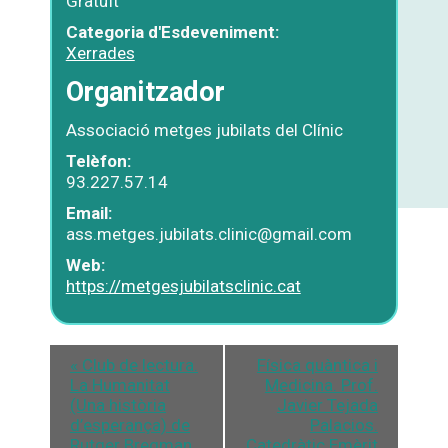
Gratuït
Categoria d'Esdeveniment:
Xerrades
Organitzador
Associació metges jubilats del Clínic
Telèfon:
93.227.57.14
Email:
ass.metges.jubilats.clinic@gmail.com
Web:
https://metgesjubilatsclinic.cat
«
Club de lectura.
Física quàntica i
La Humanitat
Medicina. Prof.
(Una història
Javier Tejada
d’esperança) de
Palacios.
Rutger Bregman
Catedràtic Emèrit