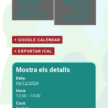
La Humanitat
Medicina. Prof.
(Una història
Javier Tejada
d’esperança) de
Palacios.
Rutger Bregman
Catedràtic Emèrit
de la UB i físic
»
+ GOOGLE CALENDAR
+ EXPORTAR ICAL
Mostra els detalls
Data:
04/12/2024
Hora:
12:00 - 13:00
Cost: